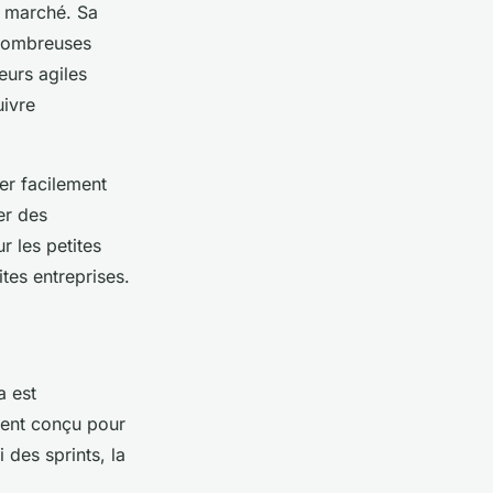
u marché. Sa
e nombreuses
eurs agiles
uivre
ser facilement
er des
r les petites
tes entreprises.
a est
ment conçu pour
 des sprints, la