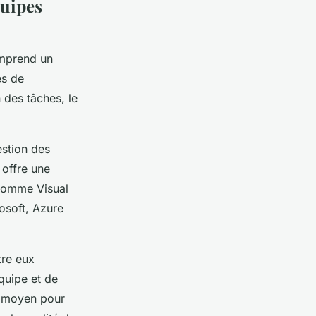
quipes
omprend un
es de
 des tâches, le
estion des
 offre une
 comme Visual
osoft, Azure
tre eux
quipe et de
un moyen pour