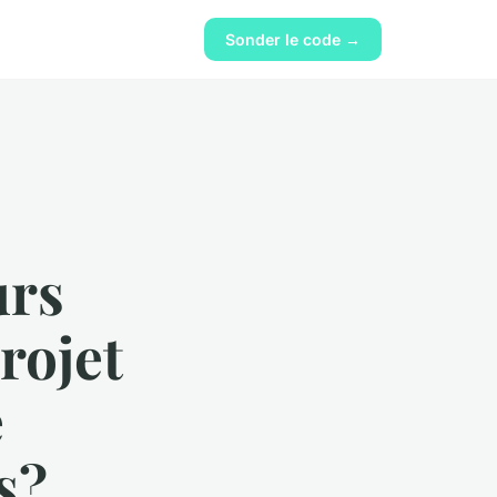
Sonder le code →
urs
rojet
e
s?