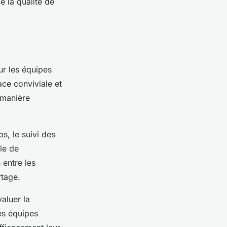
e la qualité de
ur les équipes
ace conviviale et
 manière
, le suivi des
le de
 entre les
rtage.
aluer la
les équipes