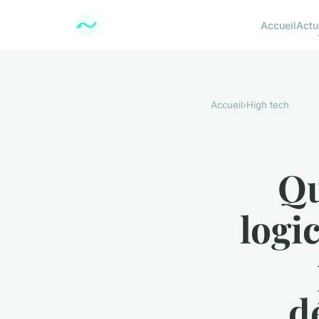
Accueil
Actu
Accueil
›
High tech
Qu
logi
d