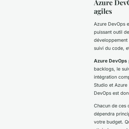
Azure DevO
agiles
Azure DevOps es
puissant outil d
développement a
suivi du code, e
Azure DevOps
backlogs, le sui
intégration com
Studio et Azure 
DevOps est donc
Chacun de ces ou
dépendra princip
votre budget. Qu