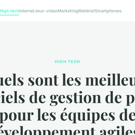
High tech
Internet
Jeux-video
Marketing
Matériel
Smartphones
HIGH TECH
els sont les meille
ciels de gestion de p
pour les équipes d
éveloppement agile