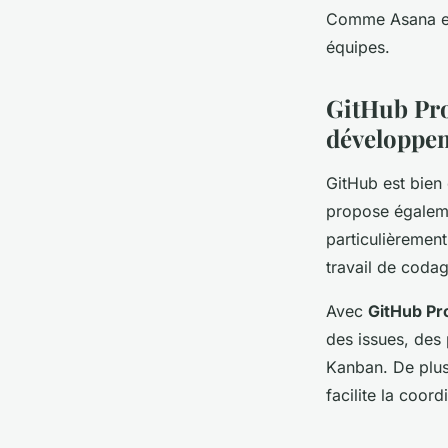
Comme Asana et 
équipes.
GitHub Proj
développe
GitHub est bien
propose égalemen
particulièrement
travail de codag
Avec
GitHub Pr
des issues, des 
Kanban. De plus
facilite la coor