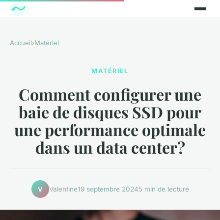
Accueil
›
Matériel
MATÉRIEL
Comment configurer une
baie de disques SSD pour
une performance optimale
dans un data center?
Valentine
19 septembre 2024
5 min de lecture
V