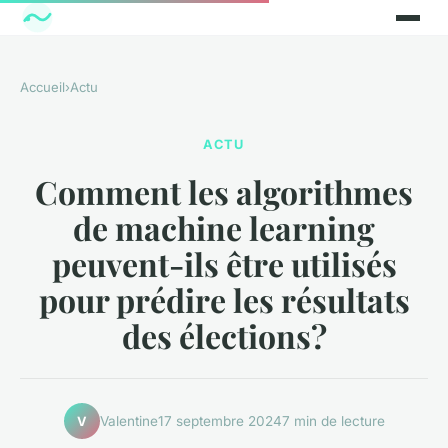
Accueil
›
Actu
ACTU
Comment les algorithmes
de machine learning
peuvent-ils être utilisés
pour prédire les résultats
des élections?
Valentine
17 septembre 2024
7 min de lecture
V